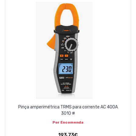
ABOUT US
CONTACT
263 710 898
geral@luxivo.pt
Pinça amperimétrica TRMS para corrente AC 400A
3010 #
Por Encomenda
193,73€