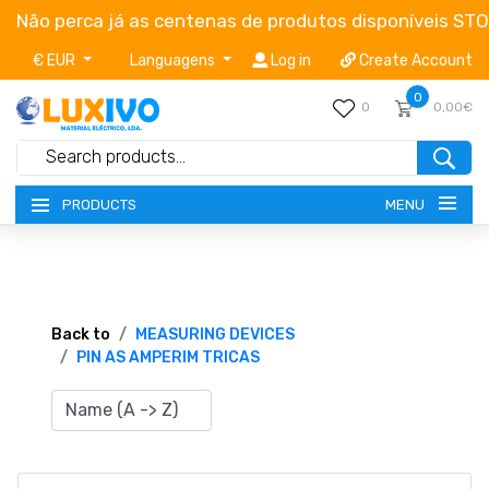
Não perca já as centenas de produtos disponíveis ST
€ EUR
Languagens
Log in
Create Account
0
0
0,00€
MENU
PRODUCTS
NEW-PRODUCTS
TERMS OF SERVICE
Back to
MEASURING DEVICES
PIN AS AMPERIM TRICAS
CATALOGUES
CAMPAIGNS