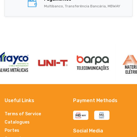
Multibanco, Transferência Bancária, MBWAY
Useful Links
Payment Methods
Terms of Service
Catalogues
Portes
Social Media