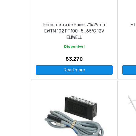
CONTACT
Termometro de Painel 71x29mm
ET
263 710 898
geral@luxivo.pt
EWTM 102 PT100 -5...65ºC 12V
ELIWELL
Disponível
83,27€
Read more