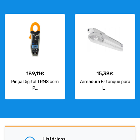
189,11€
15,38€
Pinça Digital TRMS com
Armadura Estanque para
P...
L...
Históricos