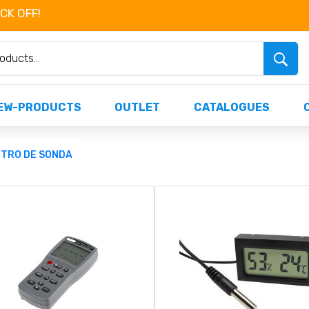
OCK OFF!
Não perca já as centenas de produtos dispo
EW-PRODUCTS
OUTLET
CATALOGUES
TRO DE SONDA