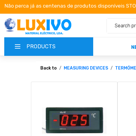
Não perca já as centenas de produtos disponíveis ST
PRODUCTS
N
NEW-PRODUCTS
Back to
MEASURING DEVICES
TERMÓME
TERMS OF SERVICE
CATALOGUES
CAMPAIGNS
ABOUT US