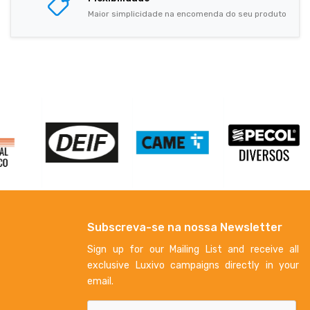
Maior simplicidade na encomenda do seu produto
Subscreva-se na nossa Newsletter
Sign up for our Mailing List and receive all
exclusive Luxivo campaigns directly in your
email.