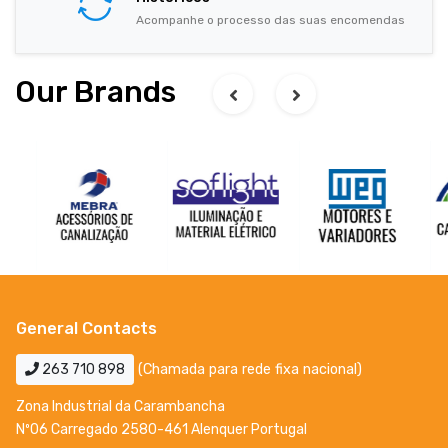
Acompanhe o processo das suas encomendas
Our Brands
General Contacts
263 710 898
(Chamada para rede fixa nacional)
Zona Industrial da Carambancha
Nº06 Carregado 2580-461 Alenquer Portugal