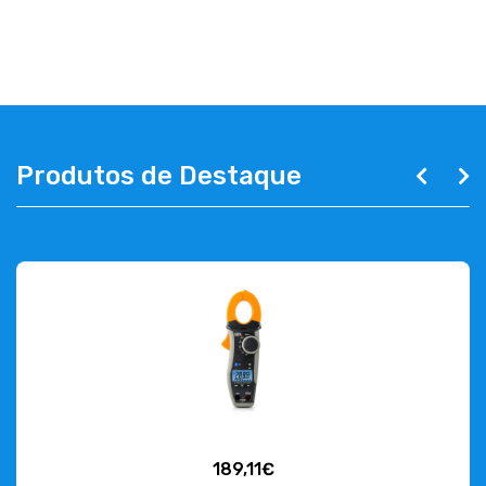
ABOUT US
CONTACT
263 710 898
geral@luxivo.pt
Produtos de Destaque
189,11€