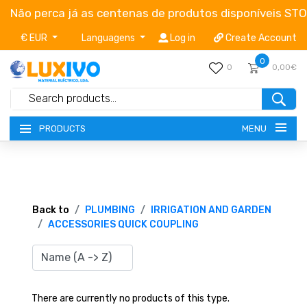
Não perca já as centenas de produtos disponíveis ST
€ EUR
Languagens
Log in
Create Account
0
0
0,00€
MENU
PRODUCTS
NEW-PRODUCTS
TERMS OF SERVICE
Back to
PLUMBING
IRRIGATION AND GARDEN
ACCESSORIES QUICK COUPLING
CATALOGUES
CAMPAIGNS
There are currently no products of this type.