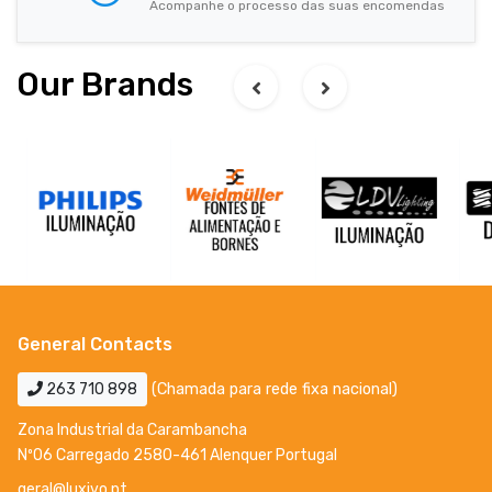
Acompanhe o processo das suas encomendas
Our Brands
General Contacts
263 710 898
(Chamada para rede fixa nacional)
Zona Industrial da Carambancha
Nº06 Carregado 2580-461 Alenquer Portugal
geral@luxivo.pt