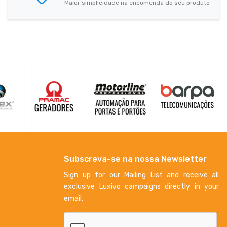
Maior simplicidade na encomenda do seu produto
Subscreva-se na nossa Newsletter
Sign up for our Mailing List and receive all
exclusive Luxivo campaigns directly in your
email.