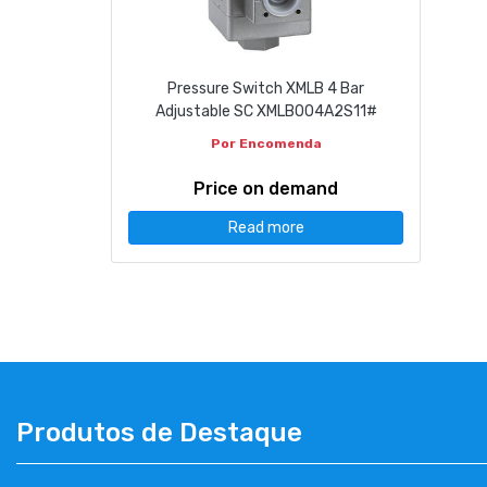
CONTACT
Pressure Switch XMLB 4 Bar
263 710 898
geral@luxivo.pt
Adjustable SC XMLB004A2S11#
Por Encomenda
Price on demand
Read more
Produtos de Destaque