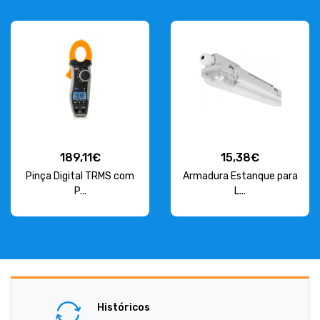
189,11€
15,38€
Pinça Digital TRMS com
Armadura Estanque para
P...
L...
Históricos