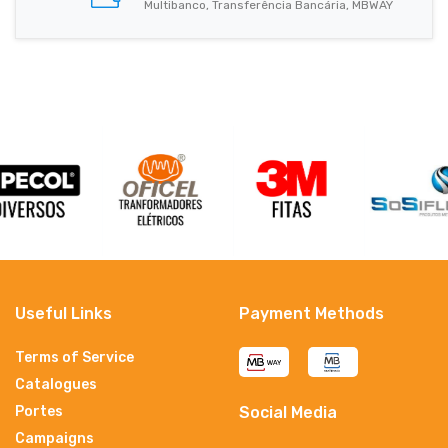
Multibanco, Transferência Bancária, MBWAY
Useful Links
Payment Methods
Terms of Service
Catalogues
Portes
Social Media
Campaigns