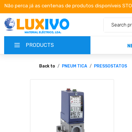
Não perca já as centenas de produtos disponíveis ST
PRODUCTS
N
NEW-PRODUCTS
Back to
PNEUM TICA
PRESSOSTATOS
TERMS OF SERVICE
CATALOGUES
CAMPAIGNS
ABOUT US