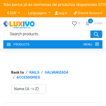
Não perca já as centenas de produtos disponíveis ST
€ EUR
Languagens
Log in
Create Account
0
0
0,00€
MENU
PRODUCTS
NEW-PRODUCTS
TERMS OF SERVICE
Back to
RAILS
GALVANIZADA
ACCESSORIES
CATALOGUES
CAMPAIGNS