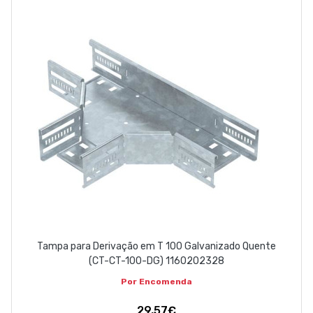
ABOUT US
CONTACT
263 710 898
geral@luxivo.pt
Tampa para Derivação em T 100 Galvanizado Quente
(CT-CT-100-DG) 1160202328
Por Encomenda
29,57€