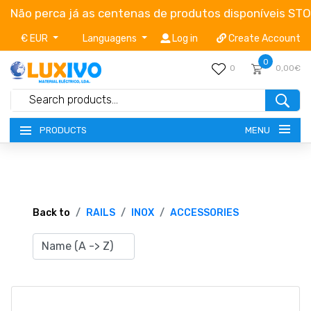
Não perca já as centenas de produtos disponíveis ST
€ EUR
Languagens
Log in
Create Account
0
0
0,00€
MENU
PRODUCTS
NEW-PRODUCTS
TERMS OF SERVICE
Back to
RAILS
INOX
ACCESSORIES
CATALOGUES
CAMPAIGNS