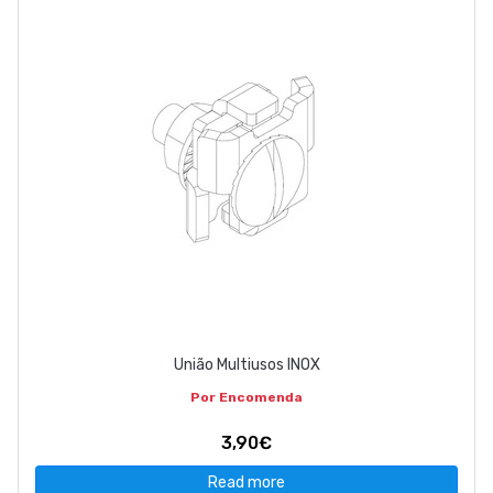
ABOUT US
CONTACT
263 710 898
geral@luxivo.pt
União Multiusos INOX
Por Encomenda
3,90€
Read more