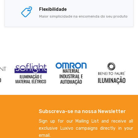
Flexibilidade
Maior simplicidade na encomenda do seu produto
Subscreva-se na nossa Newsletter
Sign up for our Mailing List and receive all
exclusive Luxivo campaigns directly in your
email.