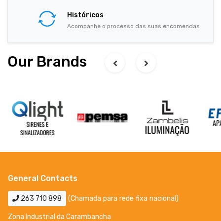
Históricos
Acompanhe o processo das suas encomendas
Our Brands
General Contacts
263 710 898
(Chamada para rede fixa nacional)
Zona Industrial da Carambancha