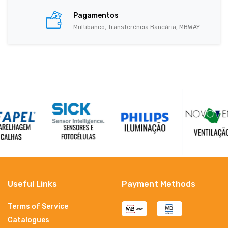
Pagamentos
Multibanco, Transferência Bancária, MBWAY
Useful Links
Payment Methods
Terms of Service
Catalogues