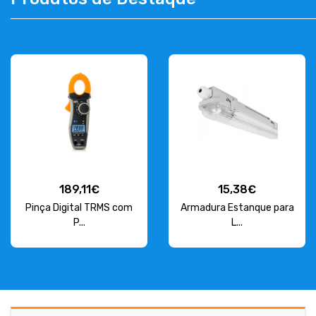
CONTACT
263 710 898
geral@luxivo.pt
189,11€
15,38€
Pinça Digital TRMS com
Armadura Estanque para
P...
L...