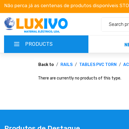
Não perca já as centenas de produtos disponíveis ST
PRODUCTS
N
NEW-PRODUCTS
Back to
RAILS
TABLES PVC TORN
AC
There are currently no products of this type.
TERMS OF SERVICE
CATALOGUES
CAMPAIGNS
ABOUT US
Produtos de Destaque