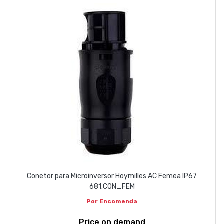
ABOUT US
CONTACT
263 710 898
geral@luxivo.pt
Conetor para Microinversor Hoymilles AC Femea IP67
681.CON_FEM
Por Encomenda
Price on demand