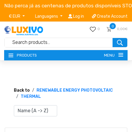
Não perca já as centenas de produtos disponíveis ST
€ EUR
Languagens
Log in
Create Account
0
0
0,00€
MENU
PRODUCTS
NEW-PRODUCTS
TERMS OF SERVICE
Back to
RENEWABLE ENERGY PHOTOVOLTAIC
THERMAL
CATALOGUES
CAMPAIGNS