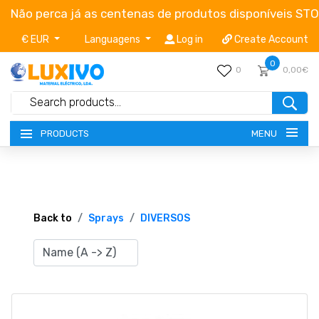
Não perca já as centenas de produtos disponíveis ST
€ EUR
Languagens
Log in
Create Account
0
0
0,00€
MENU
PRODUCTS
NEW-PRODUCTS
TERMS OF SERVICE
Back to
Sprays
DIVERSOS
CATALOGUES
CAMPAIGNS