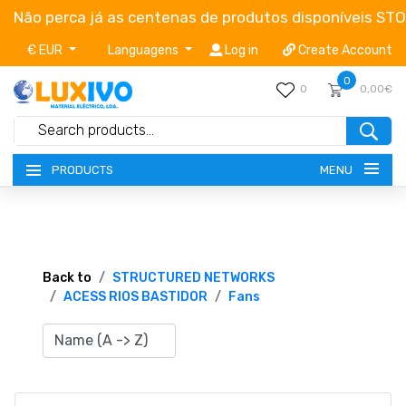
Não perca já as centenas de produtos disponíveis ST
€ EUR
Languagens
Log in
Create Account
0
0
0,00€
MENU
PRODUCTS
NEW-PRODUCTS
TERMS OF SERVICE
Back to
STRUCTURED NETWORKS
ACESS RIOS BASTIDOR
Fans
CATALOGUES
CAMPAIGNS