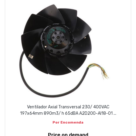
ABOUT US
CONTACT
263 710 898
geral@luxivo.pt
Ventilador Axial Transversal 230/ 400VAC
197x64mm 890m3/ h 65dBA A2D200-AI18-01 ...
Por Encomenda
Price on demand