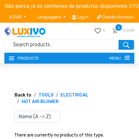
Não perca já as centenas de produtos disponíveis ST
€ EUR
Languagens
Log in
Create Account
0
0
0,00€
MENU
PRODUCTS
NEW-PRODUCTS
TERMS OF SERVICE
Back to
TOOLS
ELECTRICAL
HOT AIR BLOWER
CATALOGUES
CAMPAIGNS
There are currently no products of this type.