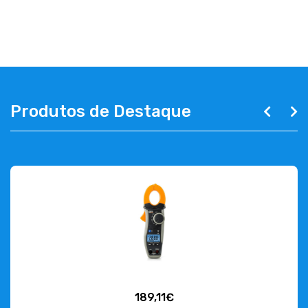
ABOUT US
CONTACT
263 710 898
geral@luxivo.pt
Produtos de Destaque
189,11€