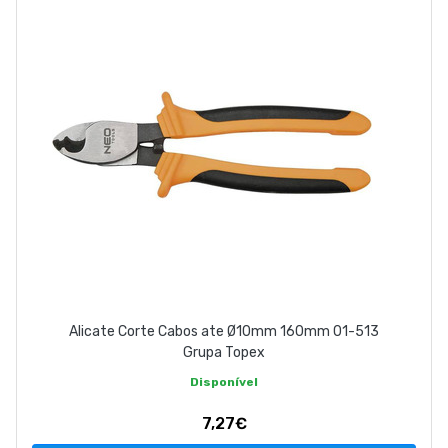
ABOUT US
CONTACT
263 710 898
geral@luxivo.pt
Alicate Corte Cabos ate Ø10mm 160mm 01-513
Grupa Topex
Disponível
7,27€