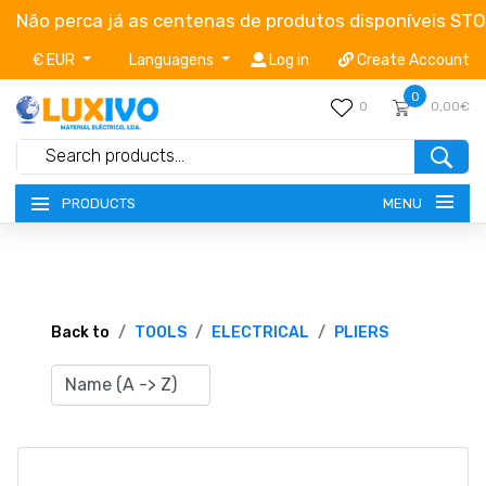
Não perca já as centenas de produtos disponíveis ST
€ EUR
Languagens
Log in
Create Account
0
0
0,00€
MENU
PRODUCTS
NEW-PRODUCTS
TERMS OF SERVICE
Back to
TOOLS
ELECTRICAL
PLIERS
CATALOGUES
CAMPAIGNS