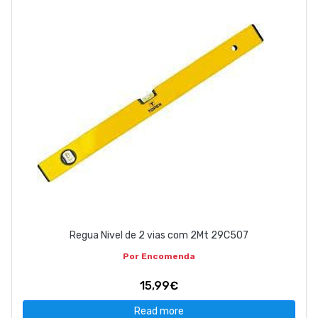
ABOUT US
CONTACT
263 710 898
geral@luxivo.pt
Regua Nivel de 2 vias com 2Mt 29C507
Por Encomenda
15,99€
Read more