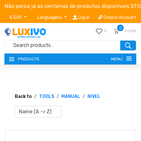
Não perca já as centenas de produtos disponíveis ST
€ EUR
Languagens
Log in
Create Account
0
0
0,00€
MENU
PRODUCTS
NEW-PRODUCTS
TERMS OF SERVICE
Back to
TOOLS
MANUAL
NIVEL
CATALOGUES
CAMPAIGNS