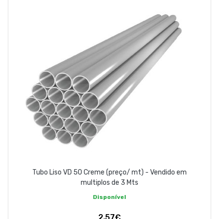
ABOUT US
CONTACT
263 710 898
geral@luxivo.pt
Tubo Liso VD 50 Creme (preço/ mt) - Vendido em
multiplos de 3 Mts
Disponível
2,57€