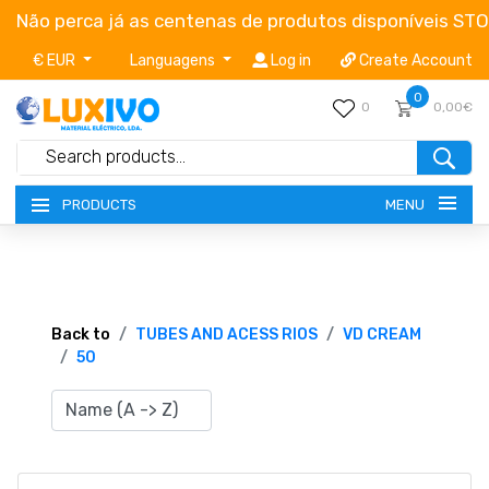
Não perca já as centenas de produtos disponíveis ST
€ EUR
Languagens
Log in
Create Account
0
0
0,00€
MENU
PRODUCTS
NEW-PRODUCTS
TERMS OF SERVICE
Back to
TUBES AND ACESS RIOS
VD CREAM
50
CATALOGUES
CAMPAIGNS