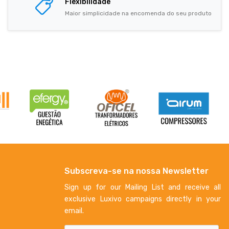
Flexibilidade
Maior simplicidade na encomenda do seu produto
Subscreva-se na nossa Newsletter
Sign up for our Mailing List and receive all
exclusive Luxivo campaigns directly in your
email.