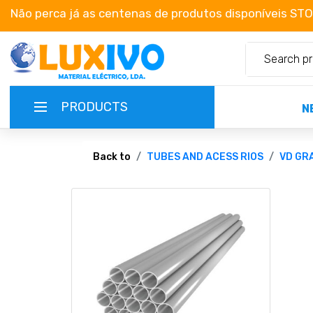
Não perca já as centenas de produtos disponíveis ST
PRODUCTS
N
NEW-PRODUCTS
Back to
TUBES AND ACESS RIOS
VD GR
TERMS OF SERVICE
CATALOGUES
CAMPAIGNS
ABOUT US