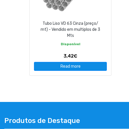
CONTACT
Tubo Liso VD 63 Cinza (preço/
263 710 898
geral@luxivo.pt
mt) - Vendido em multiplos de 3
Mts
Disponível
3,42€
Read more
Produtos de Destaque