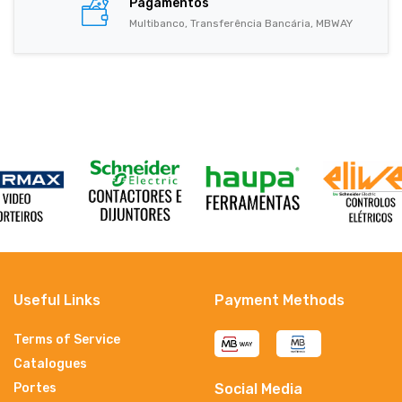
Pagamentos
Multibanco, Transferência Bancária, MBWAY
Useful Links
Payment Methods
Terms of Service
Catalogues
Portes
Social Media