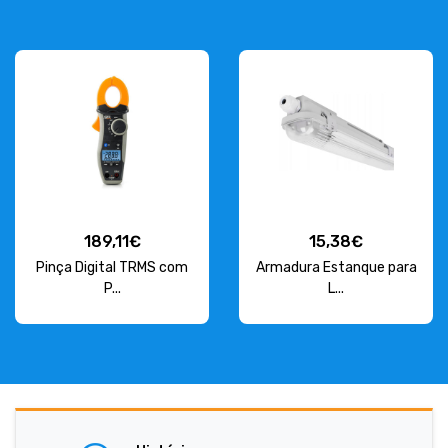
189,11€
15,38€
Pinça Digital TRMS com
Armadura Estanque para
P...
L...