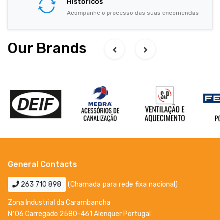
Históricos
Acompanhe o processo das suas encomendas
Our Brands
General Contacts
263 710 898
(Chamada para rede fixa nacional)
Zona Industrial da Carambancha
Nº06 Carregado 2580-461 Alenquer Portugal