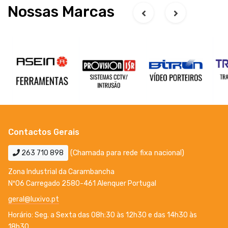
Nossas Marcas
Contactos Gerais
263 710 898
(Chamada para rede fixa nacional)
Zona Industrial da Carambancha
Nº06 Carregado 2580-461 Alenquer Portugal
geral@luxivo.pt
Horário: Seg. a Sexta das 08h:30 às 12h30 e das 14h30 às
18h30.