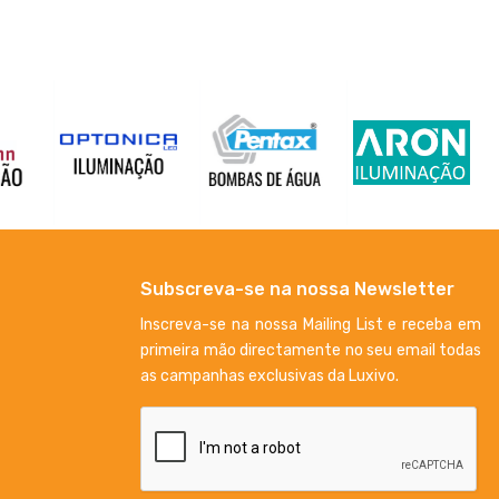
Subscreva-se na nossa Newsletter
Inscreva-se na nossa Mailing List e receba em
primeira mão directamente no seu email todas
as campanhas exclusivas da Luxivo.