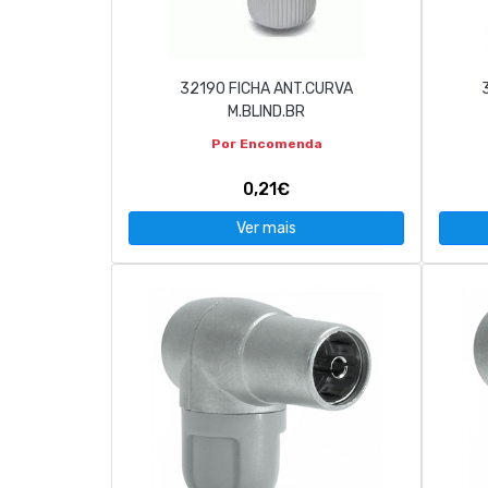
CONTACTOS
32190 FICHA ANT.CURVA
263 710 898
geral@luxivo.pt
M.BLIND.BR
Por Encomenda
0,21€
Ver mais