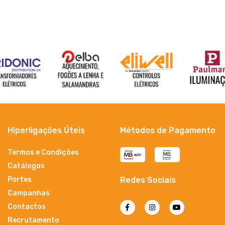
Hiperligações Úteis
Métodos de Pagamento
Termos e Condições
Catálogos
Portes
Redes Sociais
Campanhas
Contactos
Recrutamento