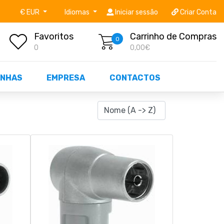
níveis STOCK OFF!
Não perca já as centenas de prod
€ EUR
Idiomas
Iniciar sessão
Criar Conta
Favoritos
Carrinho de Compras
0
0
0,00€
NHAS
EMPRESA
CONTACTOS