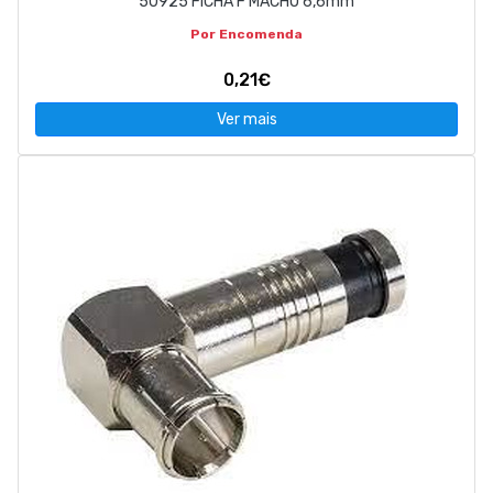
50925 FICHA F MACHO 6,6mm
Por Encomenda
0,21€
Ver mais