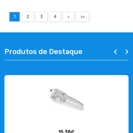
1
2
3
4
>
>>
Produtos de Destaque
15,38€