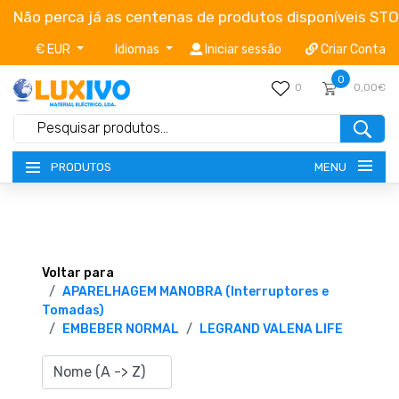
Não perca já as centenas de produtos disponíveis ST
€ EUR
Idiomas
Iniciar sessão
Criar Conta
0
0
0,00€
MENU
PRODUTOS
NOVIDADES
TERMOS E CONDIÇÕES
Voltar para
APARELHAGEM MANOBRA (Interruptores e
Tomadas)
CATÁLOGOS
EMBEBER NORMAL
LEGRAND VALENA LIFE
CAMPANHAS