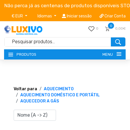
Não perca já as centenas de produtos disponíveis ST
€ EUR
Idiomas
Iniciar sessão
Criar Conta
0
0
0,00€
MENU
PRODUTOS
NOVIDADES
TERMOS E CONDIÇÕES
Voltar para
AQUECIMENTO
AQUECIMENTO DOMÉSTICO E PORTÁTIL
AQUECEDOR A GÁS
CATÁLOGOS
CAMPANHAS