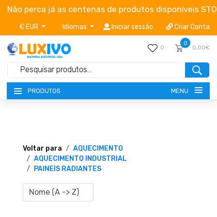
Não perca já as centenas de produtos disponíveis ST
€ EUR
Idiomas
Iniciar sessão
Criar Conta
0
0
0,00€
MENU
PRODUTOS
NOVIDADES
TERMOS E CONDIÇÕES
Voltar para
AQUECIMENTO
AQUECIMENTO INDUSTRIAL
PAINEIS RADIANTES
CATÁLOGOS
CAMPANHAS