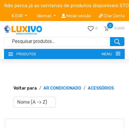
Não perca já as centenas de produtos disponíveis ST
€ EUR
Idiomas
Iniciar sessão
Criar Conta
0
0
0,00€
MENU
PRODUTOS
NOVIDADES
TERMOS E CONDIÇÕES
Voltar para
AR CONDICIONADO
ACESSÓRIOS
CATÁLOGOS
CAMPANHAS