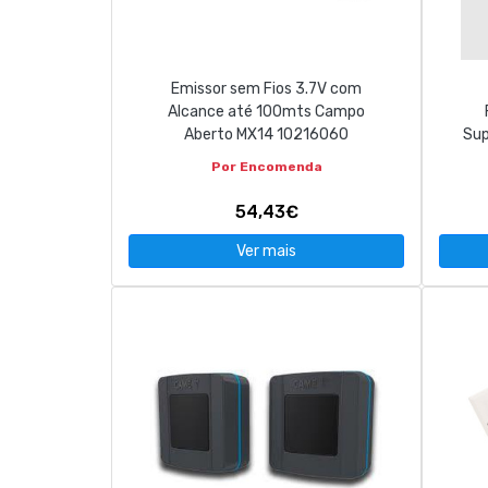
CONTACTOS
Emissor sem Fios 3.7V com
263 710 898
geral@luxivo.pt
Alcance até 100mts Campo
Aberto MX14 10216060
Sup
Por Encomenda
54,43€
Ver mais