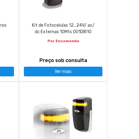
tros
Kit de Fotocelulas 12...24V/ ac/
dc Externas 10Mts 001DIR10
Por Encomenda
Preço sob consulta
Ver mais