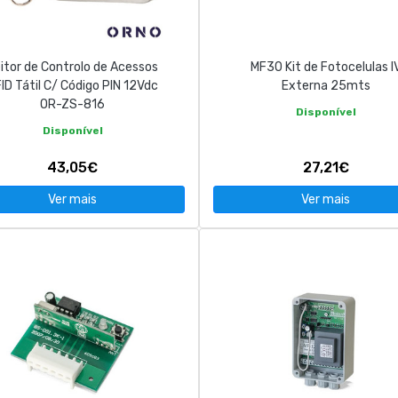
itor de Controlo de Acessos
MF30 Kit de Fotocelulas I
ID Tátil C/ Código PIN 12Vdc
Externa 25mts
OR-ZS-816
Disponível
Disponível
43,05€
27,21€
Ver mais
Ver mais