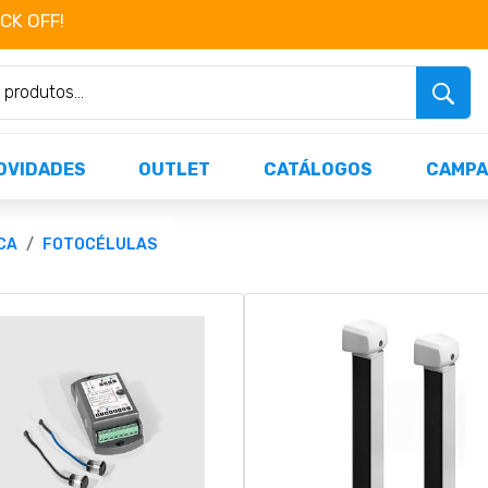
OCK OFF!
Não perca já as centenas de produtos dispo
OVIDADES
OUTLET
CATÁLOGOS
CAMPA
CA
FOTOCÉLULAS