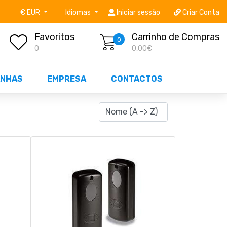
níveis STOCK OFF!
Não perca já as centenas de prod
€ EUR
Idiomas
Iniciar sessão
Criar Conta
Favoritos
Carrinho de Compras
0
0
0,00€
NHAS
EMPRESA
CONTACTOS