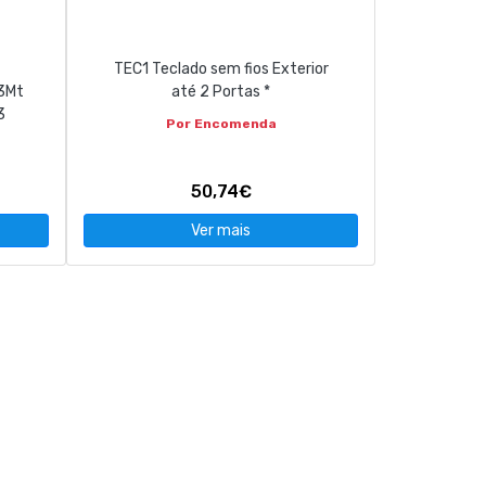
TEC1 Teclado sem fios Exterior
 3Mt
até 2 Portas *
3
Por Encomenda
50,74€
Ver mais