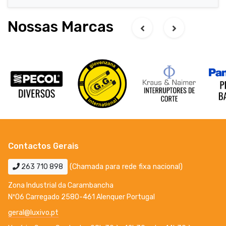
Nossas Marcas
Contactos Gerais
263 710 898
(Chamada para rede fixa nacional)
Zona Industrial da Carambancha
Nº06 Carregado 2580-461 Alenquer Portugal
geral@luxivo.pt