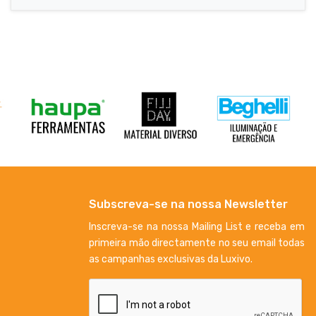
Subscreva-se na nossa Newsletter
Inscreva-se na nossa Mailing List e receba em
primeira mão directamente no seu email todas
as campanhas exclusivas da Luxivo.