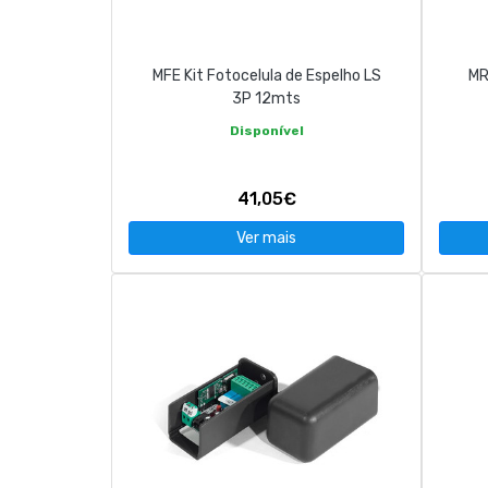
MFE Kit Fotocelula de Espelho LS
MR
3P 12mts
Disponível
41,05€
Ver mais