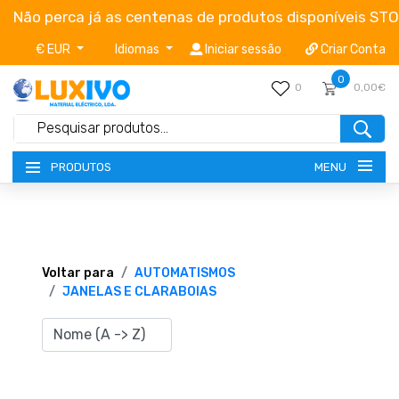
Não perca já as centenas de produtos disponíveis ST
€ EUR
Idiomas
Iniciar sessão
Criar Conta
0
0
0,00€
MENU
PRODUTOS
NOVIDADES
TERMOS E CONDIÇÕES
Voltar para
AUTOMATISMOS
JANELAS E CLARABOIAS
CATÁLOGOS
CAMPANHAS