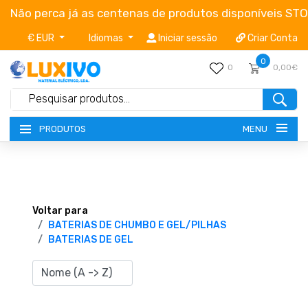
Não perca já as centenas de produtos disponíveis ST
€ EUR
Idiomas
Iniciar sessão
Criar Conta
0
0
0,00€
MENU
PRODUTOS
NOVIDADES
TERMOS E CONDIÇÕES
Voltar para
BATERIAS DE CHUMBO E GEL/PILHAS
BATERIAS DE GEL
CATÁLOGOS
CAMPANHAS