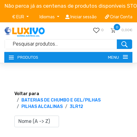
Não perca já as centenas de produtos disponíveis ST
€ EUR
Idiomas
Iniciar sessão
Criar Conta
0
0
0,00€
MENU
PRODUTOS
NOVIDADES
TERMOS E CONDIÇÕES
Voltar para
BATERIAS DE CHUMBO E GEL/PILHAS
PILHAS ALCALINAS
3LR12
CATÁLOGOS
CAMPANHAS