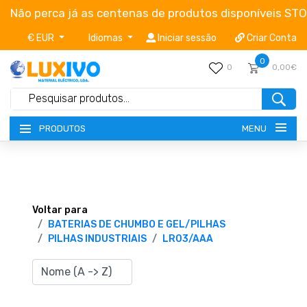
Não perca já as centenas de produtos disponíveis ST
€ EUR
Idiomas
Iniciar sessão
Criar Conta
0
0
0,00€
MENU
PRODUTOS
NOVIDADES
TERMOS E CONDIÇÕES
Voltar para
BATERIAS DE CHUMBO E GEL/PILHAS
PILHAS INDUSTRIAIS
LR03/AAA
CATÁLOGOS
CAMPANHAS