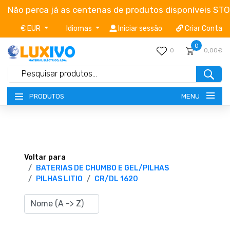
Não perca já as centenas de produtos disponíveis ST
€ EUR
Idiomas
Iniciar sessão
Criar Conta
0
0
0,00€
MENU
PRODUTOS
NOVIDADES
TERMOS E CONDIÇÕES
Voltar para
BATERIAS DE CHUMBO E GEL/PILHAS
PILHAS LITIO
CR/DL 1620
CATÁLOGOS
CAMPANHAS