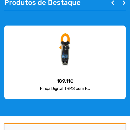
Produtos de Destaque
189,11€
Pinça Digital TRMS com P...