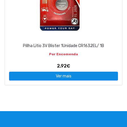
Pillha Litio 3V Blister 1Unidade CR1632EL/ 1B
Por Encomenda
2,92€
Ver mais