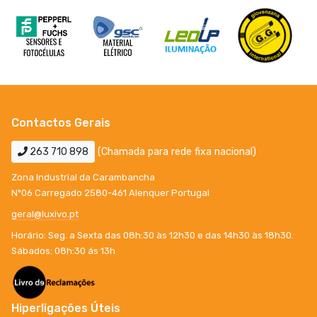
Contactos Gerais
263 710 898
(Chamada para rede fixa nacional)
Zona Industrial da Carambancha
Nº06 Carregado 2580-461 Alenquer Portugal
geral@luxivo.pt
Horário: Seg. a Sexta das 08h:30 às 12h30 e das 14h30 às 18h30.
Sábados: 08h:30 ás 13h
Hiperligações Úteis