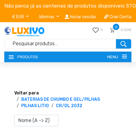
Não perca já as centenas de produtos disponíveis ST
€ EUR
Idiomas
Iniciar sessão
Criar Conta
0
0
0,00€
MENU
PRODUTOS
NOVIDADES
TERMOS E CONDIÇÕES
Voltar para
BATERIAS DE CHUMBO E GEL/PILHAS
PILHAS LITIO
CR/DL 2032
CATÁLOGOS
CAMPANHAS