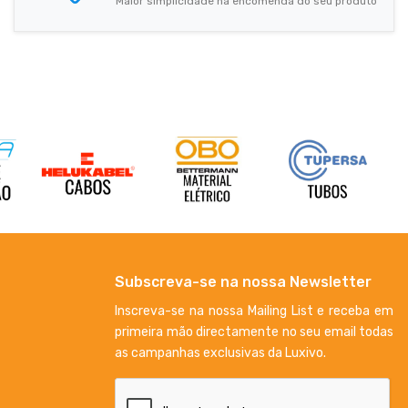
Maior simplicidade na encomenda do seu produto
Subscreva-se na nossa Newsletter
Inscreva-se na nossa Mailing List e receba em
primeira mão directamente no seu email todas
as campanhas exclusivas da Luxivo.