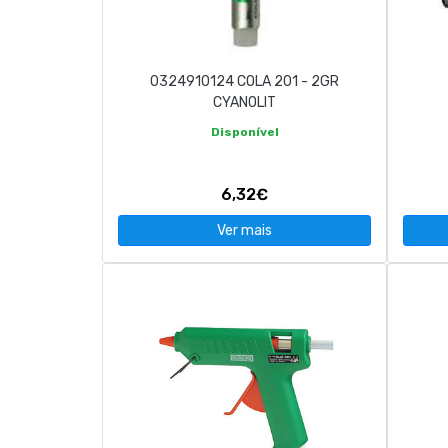
CONTACTOS
0324910124 COLA 201 - 2GR
263 710 898
geral@luxivo.pt
CYANOLIT
Disponível
6,32€
Ver mais