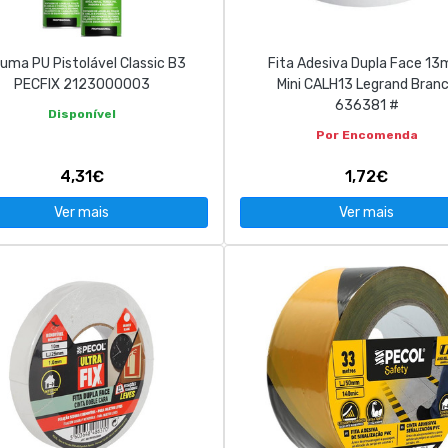
uma PU Pistolável Classic B3
Fita Adesiva Dupla Face 1
PECFIX 2123000003
Mini CALH13 Legrand Bran
636381 #
Disponível
Por Encomenda
4,31€
1,72€
Ver mais
Ver mais