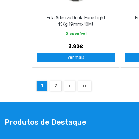
Fita Adesiva Dupla Face Light
Fi
15Kg 19mmx10Mt
Disponível
3,80€
Ver mais
1
2
>
>>
Produtos de Destaque