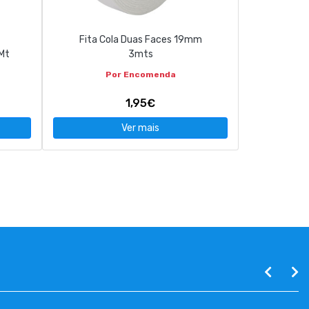
Fita Cola Duas Faces 19mm
Mt
3mts
Por Encomenda
1,95€
Ver mais