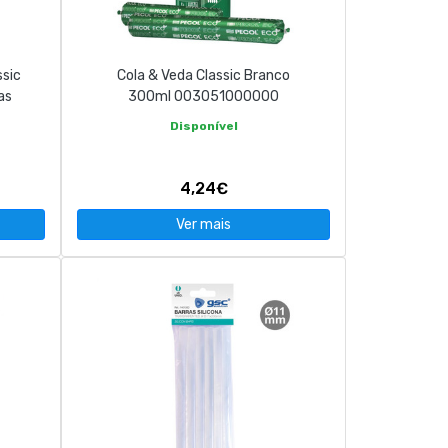
ssic
Cola & Veda Classic Branco
as
300ml 003051000000
Disponível
4,24€
Ver mais