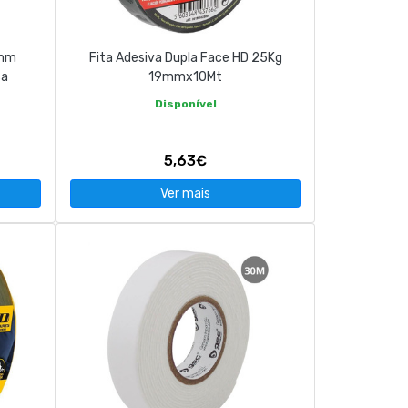
3mm
Fita Adesiva Dupla Face HD 25Kg
ca
19mmx10Mt
Disponível
5,63€
Ver mais