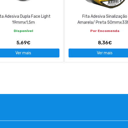
ta Adesiva Dupla Face Light
Fita Adesiva Sinalização
19mmx1,5m
Amarela/ Preta 50mmx33
Disponível
Por Encomenda
5,69€
8,36€
Ver mais
Ver mais