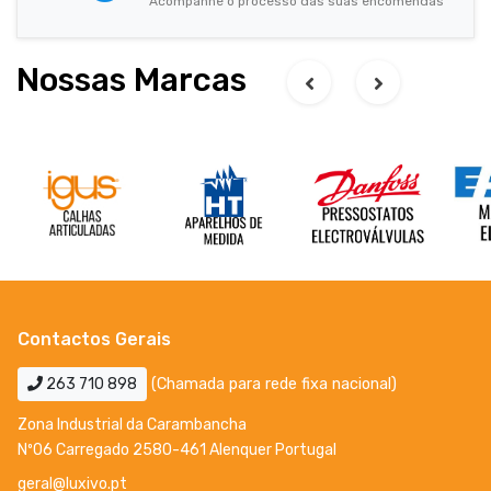
Acompanhe o processo das suas encomendas
Nossas Marcas
Contactos Gerais
263 710 898
(Chamada para rede fixa nacional)
Zona Industrial da Carambancha
Nº06 Carregado 2580-461 Alenquer Portugal
geral@luxivo.pt