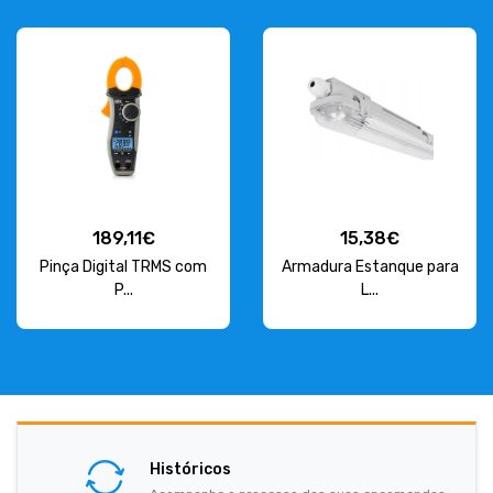
189,11€
15,38€
Pinça Digital TRMS com
Armadura Estanque para
P...
L...
Históricos