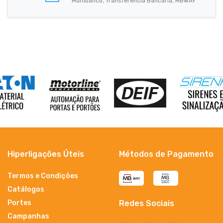
Multibanco, Transferência Bancária, MBWAY
Hiperligações Úteis
Métodos de Pagamento
Termos e Condições
Catálogos
Portes
Redes Sociais
Campanhas