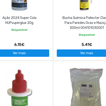
Ação 2024 Super Cola
Bucha Química Poliester Cla
HUPsuperglue 20g
Para Paredes Ocas e Maciç
300ml 004101030001
Disponível
Disponível
6,15€
5,41€
Ver mais
Ver mais