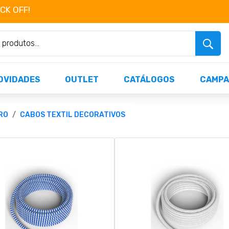
OCK OFF!
Não perca já as centenas de produtos dispo
OVIDADES
OUTLET
CATÁLOGOS
CAMPA
RO
CABOS TEXTIL DECORATIVOS