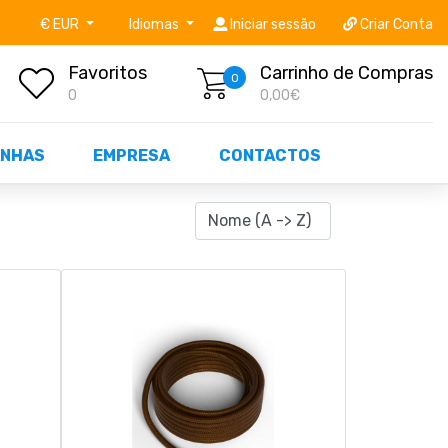
níveis STOCK OFF!
Não perca já as centenas de prod
€ EUR
Idiomas
Iniciar sessão
Criar Conta
Favoritos
Carrinho de Compras
0
0
0,00€
NHAS
EMPRESA
CONTACTOS