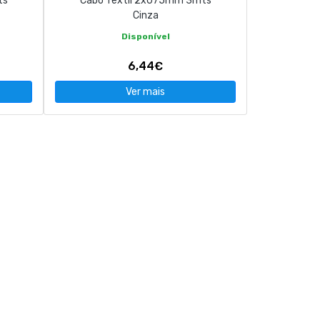
ts
Cabo Textil 2x075mm 3mts
Cinza
Disponível
6,44€
Ver mais