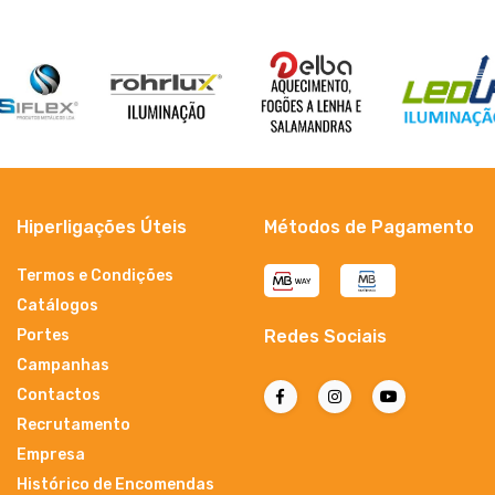
Hiperligações Úteis
Métodos de Pagamento
Termos e Condições
Catálogos
Portes
Redes Sociais
Campanhas
Contactos
Recrutamento
Empresa
Histórico de Encomendas