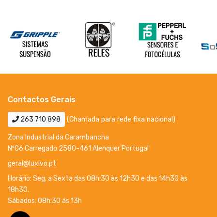
Contactos Gerais
263 710 898
(Chamada para rede fixa nacional)
Zona Industrial da Carambancha
Nº06 Carregado 2580-461 Alenquer Portugal
geral@luxivo.pt
Horário: Seg. a Sexta das 08h:30 às 12h30 e das 14h30 às
18h30.
Sábados: 08h:30 ás 13h