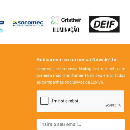
Subscreva-se na nossa Newsletter
Inscreva-se na nossa Mailing List e receba em
primeira mão directamente no seu email todas
as campanhas exclusivas da Luxivo.