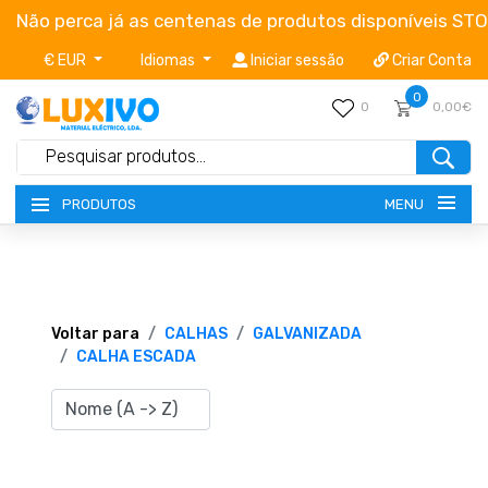
Não perca já as centenas de produtos disponíveis ST
€ EUR
Idiomas
Iniciar sessão
Criar Conta
0
0
0,00€
MENU
PRODUTOS
NOVIDADES
TERMOS E CONDIÇÕES
Voltar para
CALHAS
GALVANIZADA
CALHA ESCADA
CATÁLOGOS
CAMPANHAS