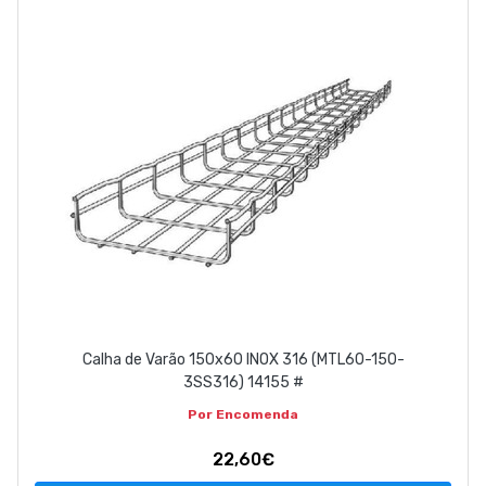
EMPRESA
CONTACTOS
263 710 898
geral@luxivo.pt
Calha de Varão 150x60 INOX 316 (MTL60-150-
3SS316) 14155 #
Por Encomenda
22,60€