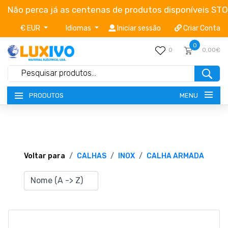
Não perca já as centenas de produtos disponíveis ST
€ EUR
Idiomas
Iniciar sessão
Criar Conta
0
0
0,00€
MENU
PRODUTOS
NOVIDADES
TERMOS E CONDIÇÕES
Voltar para
CALHAS
INOX
CALHA ARMADA
CATÁLOGOS
CAMPANHAS