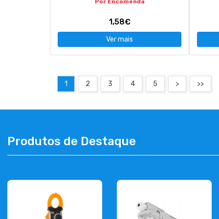
Por Encomenda
1,58€
Ver mais
1
2
3
4
5
>
>>
Produtos de Destaque