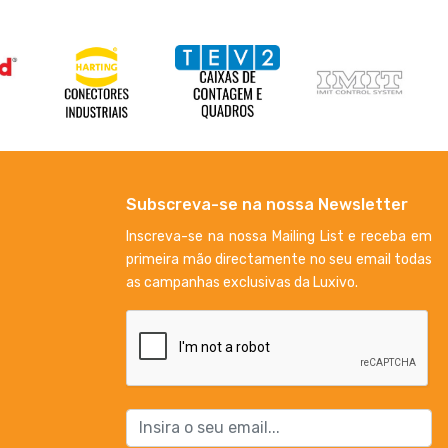
Subscreva-se na nossa Newsletter
Inscreva-se na nossa Mailing List e receba em
primeira mão directamente no seu email todas
as campanhas exclusivas da Luxivo.