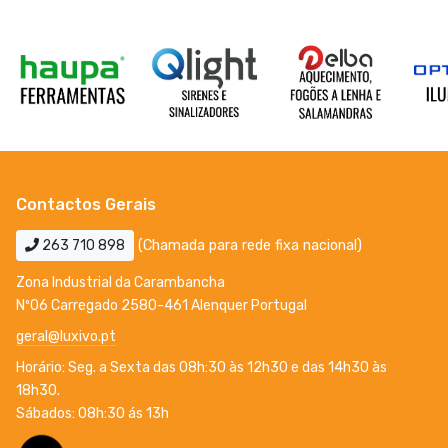
Contactos Gerais
263 710 898
(Chamada para rede fixa nacional)
Zona Industrial da Carambancha
Nº06 Carregado 2580-461 Alenquer Portugal
geral@luxivo.pt
Horário: Seg. a Sexta das 08h:30 às 12h30 e das 14h30 às
18h30.
Sábados: 08h:30 ás 13h