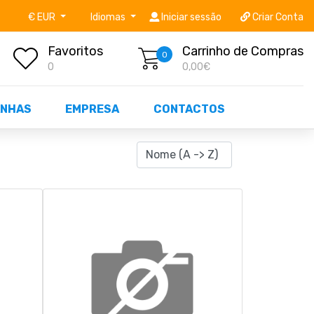
níveis STOCK OFF!
Não perca já as centenas de prod
€ EUR
Idiomas
Iniciar sessão
Criar Conta
Favoritos
Carrinho de Compras
0
0
0,00€
NHAS
EMPRESA
CONTACTOS