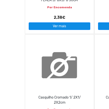
FÊMEA 3/ 8X3/ 8 30CM
Por Encomenda
2,38€
Ver mais
Casquilho Cromado 1/ 2X1/
C
2X2cm