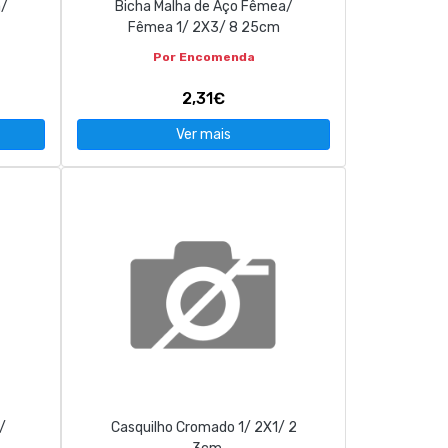
a/
Bicha Malha de Aço Fêmea/
Fêmea 1/ 2X3/ 8 25cm
Por Encomenda
2,31€
Ver mais
/
Casquilho Cromado 1/ 2X1/ 2