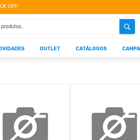
OCK OFF!
Não perca já as centenas de produtos dispo
OVIDADES
OUTLET
CATÁLOGOS
CAMPA