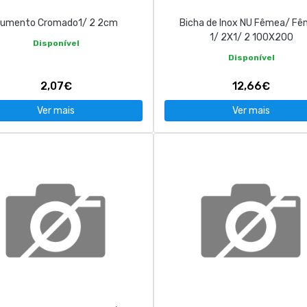
umento Cromado1/ 2 2cm
Bicha de Inox NU Fêmea/ F
1/ 2X1/ 2 100X200
Disponível
Disponível
2,07€
12,66€
Ver mais
Ver mais