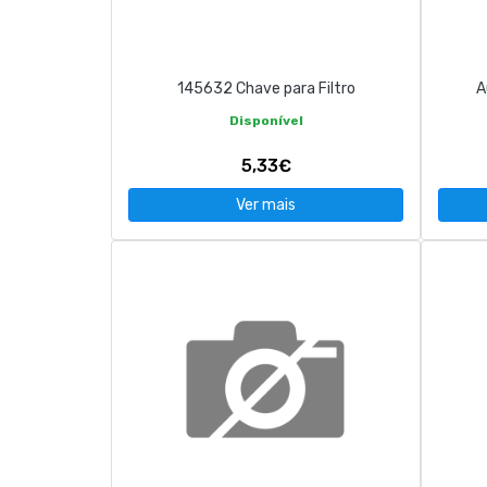
CONTACTOS
145632 Chave para Filtro
A
263 710 898
geral@luxivo.pt
Disponível
5,33€
Ver mais