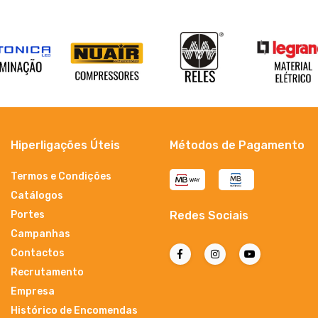
Hiperligações Úteis
Métodos de Pagamento
Termos e Condições
Catálogos
Portes
Redes Sociais
Campanhas
Contactos
Recrutamento
Empresa
Histórico de Encomendas