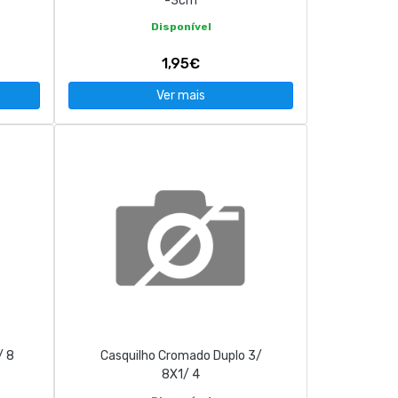
-3cm
Disponível
1,95€
Ver mais
/ 8
Casquilho Cromado Duplo 3/
8X1/ 4