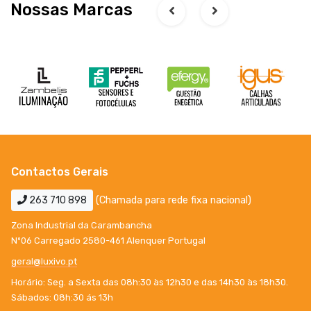
Nossas Marcas
Contactos Gerais
263 710 898
(Chamada para rede fixa nacional)
Zona Industrial da Carambancha
Nº06 Carregado 2580-461 Alenquer Portugal
geral@luxivo.pt
Horário: Seg. a Sexta das 08h:30 às 12h30 e das 14h30 às 18h30.
Sábados: 08h:30 ás 13h