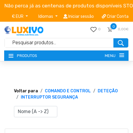
Não perca já as centenas de produtos disponíveis ST
€ EUR
Idiomas
Iniciar sessão
Criar Conta
0
0
0,00€
MENU
PRODUTOS
NOVIDADES
TERMOS E CONDIÇÕES
Voltar para
COMANDO E CONTROL
DETEÇÃO
INTERRUPTOR SEGURANÇA
CATÁLOGOS
CAMPANHAS