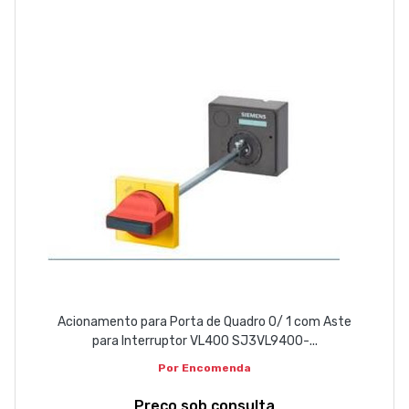
EMPRESA
CONTACTOS
263 710 898
geral@luxivo.pt
Acionamento para Porta de Quadro 0/ 1 com Aste
para Interruptor VL400 SJ3VL9400-...
Por Encomenda
Preço sob consulta