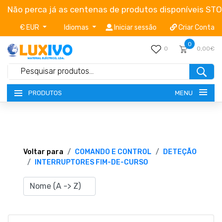
Não perca já as centenas de produtos disponíveis ST
€ EUR
Idiomas
Iniciar sessão
Criar Conta
0
0
0,00€
MENU
PRODUTOS
NOVIDADES
TERMOS E CONDIÇÕES
Voltar para
COMANDO E CONTROL
DETEÇÃO
INTERRUPTORES FIM-DE-CURSO
CATÁLOGOS
CAMPANHAS