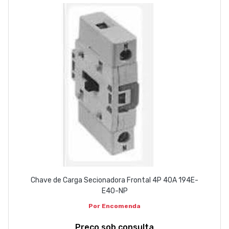
EMPRESA
CONTACTOS
263 710 898
geral@luxivo.pt
Chave de Carga Secionadora Frontal 4P 40A 194E-
E40-NP
Por Encomenda
Preço sob consulta