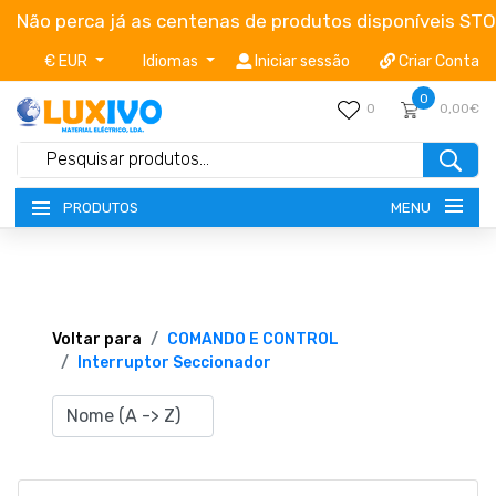
Não perca já as centenas de produtos disponíveis ST
€ EUR
Idiomas
Iniciar sessão
Criar Conta
0
0
0,00€
MENU
PRODUTOS
NOVIDADES
TERMOS E CONDIÇÕES
Voltar para
COMANDO E CONTROL
Interruptor Seccionador
CATÁLOGOS
CAMPANHAS