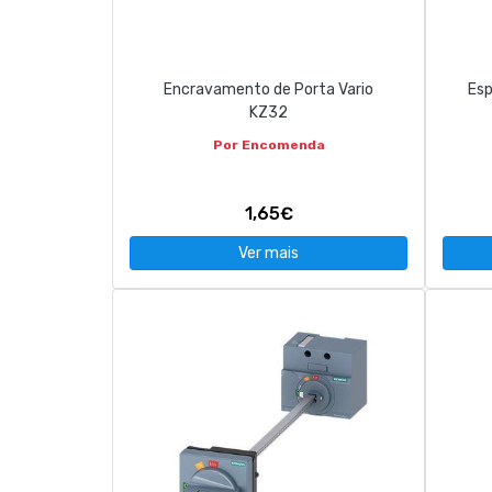
CONTACTOS
Encravamento de Porta Vario
Esp
263 710 898
geral@luxivo.pt
KZ32
Por Encomenda
1,65€
Ver mais