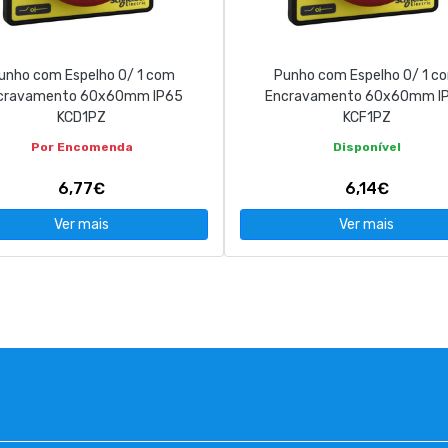
unho com Espelho 0/ 1 com
Punho com Espelho 0/ 1 c
cravamento 60x60mm IP65
Encravamento 60x60mm I
KCD1PZ
KCF1PZ
Por Encomenda
Disponível
6,77€
6,14€
Ver mais
Ver mais