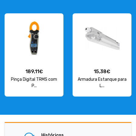
189,11€
15,38€
Pinça Digital TRMS com
Armadura Estanque para
P...
L...
Históricos