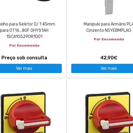
elho para Seletor 0/ 1 45mm
Manipulo para Armário PL
para OT16...80F OHYS1AH
Cinzento NSYEBMPLAG
1SCA105290R1001
Por Encomenda
Por Encomenda
Preço sob consulta
42,90€
Ver mais
Ver mais