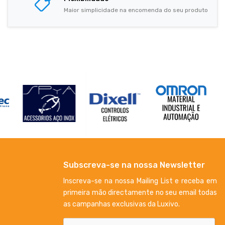
Maior simplicidade na encomenda do seu produto
Subscreva-se na nossa Newsletter
Inscreva-se na nossa Mailing List e receba em
primeira mão directamente no seu email todas
as campanhas exclusivas da Luxivo.