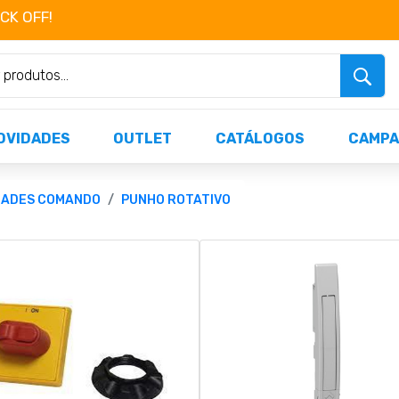
OCK OFF!
Não perca já as centenas de produtos dispo
OVIDADES
OUTLET
CATÁLOGOS
CAMPA
DADES COMANDO
PUNHO ROTATIVO