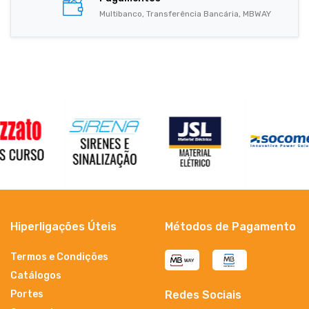
Multibanco, Transferência Bancária, MBWAY
Hiperligações Úteis
Métodos de Pagamento
Termos e Condições
Catálogos
Portes
Redes Sociais