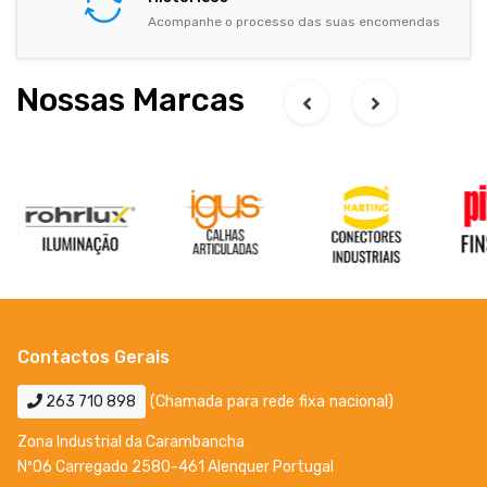
Acompanhe o processo das suas encomendas
Nossas Marcas
Contactos Gerais
263 710 898
(Chamada para rede fixa nacional)
Zona Industrial da Carambancha
Nº06 Carregado 2580-461 Alenquer Portugal