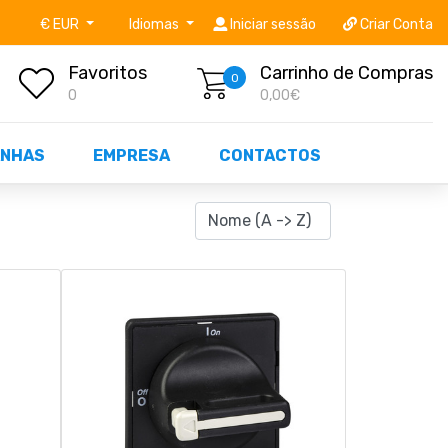
níveis STOCK OFF!
Não perca já as centenas de prod
€ EUR
Idiomas
Iniciar sessão
Criar Conta
Favoritos
Carrinho de Compras
0
0
0,00€
NHAS
EMPRESA
CONTACTOS