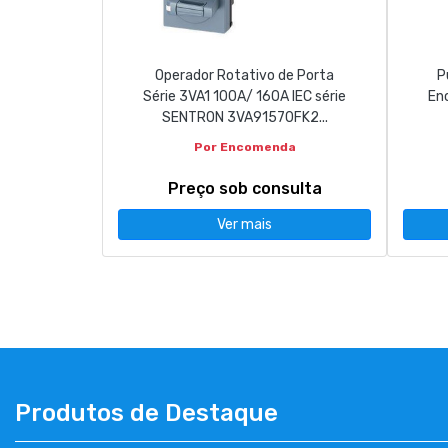
Operador Rotativo de Porta
P
Série 3VA1 100A/ 160A IEC série
En
SENTRON 3VA91570FK2...
Por Encomenda
Preço sob consulta
Ver mais
Produtos de Destaque