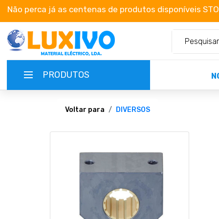
Não perca já as centenas de produtos disponíveis ST
PRODUTOS
N
NOVIDADES
Voltar para
DIVERSOS
TERMOS E CONDIÇÕES
CATÁLOGOS
CAMPANHAS
EMPRESA