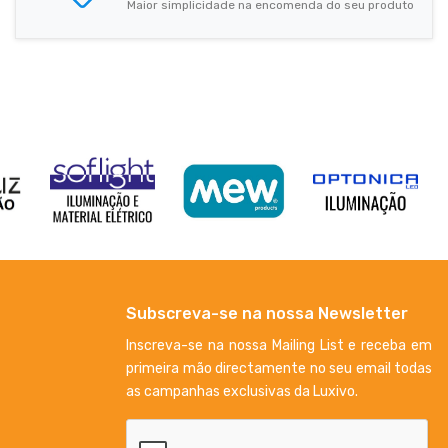
Maior simplicidade na encomenda do seu produto
Subscreva-se na nossa Newsletter
Inscreva-se na nossa Mailing List e receba em
primeira mão directamente no seu email todas
as campanhas exclusivas da Luxivo.