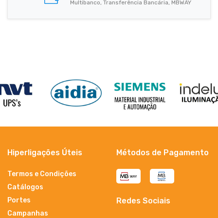
Multibanco, Transferência Bancária, MBWAY
Hiperligações Úteis
Métodos de Pagamento
Termos e Condições
Catálogos
Portes
Redes Sociais
Campanhas