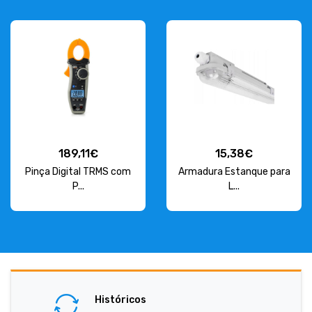
189,11€
15,38€
Pinça Digital TRMS com
Armadura Estanque para
P...
L...
Históricos