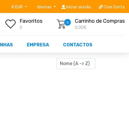
níveis STOCK OFF!
Não perca já as centenas de prod
€ EUR
Idiomas
Iniciar sessão
Criar Conta
Favoritos
Carrinho de Compras
0
0
0,00€
NHAS
EMPRESA
CONTACTOS