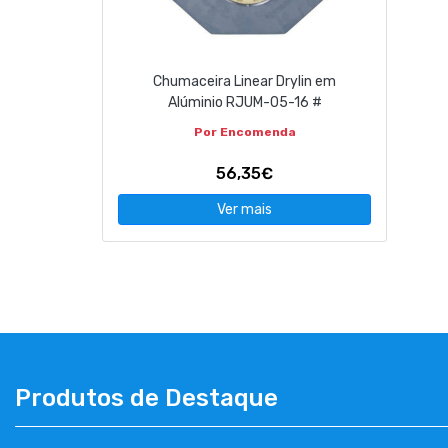
CONTACTOS
Chumaceira Linear Drylin em
263 710 898
geral@luxivo.pt
Alúminio RJUM-05-16 #
Por Encomenda
56,35€
Ver mais
Produtos de Destaque