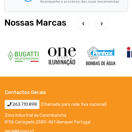
Acompanhe o processo das suas encomendas
Nossas Marcas
Contactos Gerais
263 710 898
(Chamada para rede fixa nacional)
Zona Industrial da Carambancha
Nº06 Carregado 2580-461 Alenquer Portugal
geral@luxivo.pt