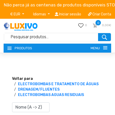
Não perca já as centenas de produtos disponíveis ST
€ EUR
Idiomas
Iniciar sessão
Criar Conta
0
0
0,00€
MENU
PRODUTOS
NOVIDADES
TERMOS E CONDIÇÕES
Voltar para
ELECTROBOMBAS E TRATAMENTO DE ÁGUAS
DRENAGEM/FLUENTES
CATÁLOGOS
ELECTROBOMBAS AGUAS RESIDUAIS
CAMPANHAS