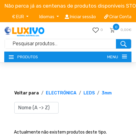
Não perca já as centenas de produtos disponíveis ST
€ EUR
Idiomas
Iniciar sessão
Criar Conta
0
0
0,00€
MENU
PRODUTOS
NOVIDADES
TERMOS E CONDIÇÕES
Voltar para
ELECTRÓNICA
LEDS
3mm
CATÁLOGOS
CAMPANHAS
Actualmente não existem produtos deste tipo.