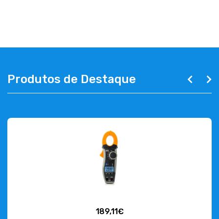
EMPRESA
CONTACTOS
263 710 898
geral@luxivo.pt
Produtos de Destaque
189,11€