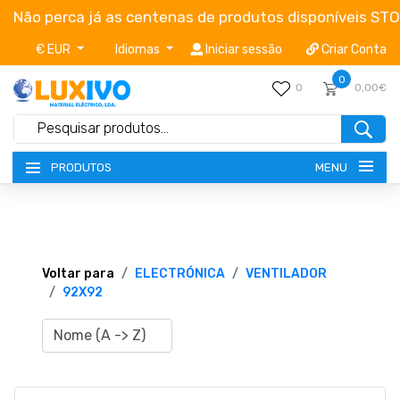
Não perca já as centenas de produtos disponíveis ST
€ EUR
Idiomas
Iniciar sessão
Criar Conta
0
0
0,00€
MENU
PRODUTOS
NOVIDADES
TERMOS E CONDIÇÕES
Voltar para
ELECTRÓNICA
VENTILADOR
92X92
CATÁLOGOS
CAMPANHAS