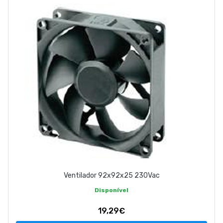
EMPRESA
CONTACTOS
263 710 898
geral@luxivo.pt
Ventilador 92x92x25 230Vac
Disponível
19,29€