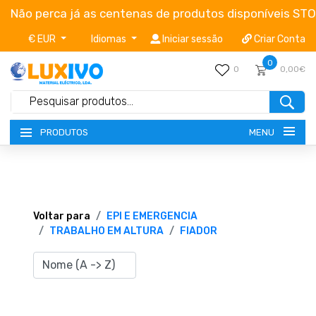
Não perca já as centenas de produtos disponíveis ST
€ EUR
Idiomas
Iniciar sessão
Criar Conta
0
0
0,00€
MENU
PRODUTOS
NOVIDADES
TERMOS E CONDIÇÕES
Voltar para
EPI E EMERGENCIA
TRABALHO EM ALTURA
FIADOR
CATÁLOGOS
CAMPANHAS