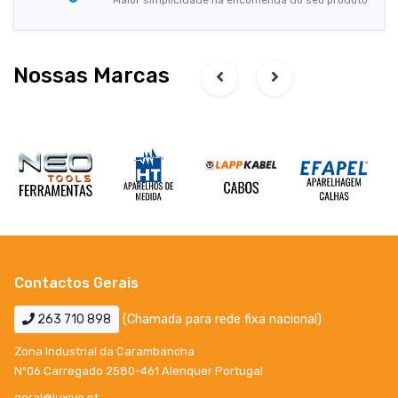
Maior simplicidade na encomenda do seu produto
Nossas Marcas
Contactos Gerais
263 710 898
(Chamada para rede fixa nacional)
Zona Industrial da Carambancha
Nº06 Carregado 2580-461 Alenquer Portugal
geral@luxivo.pt