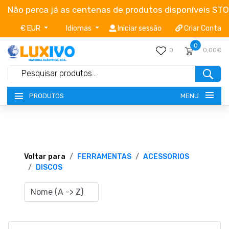
Não perca já as centenas de produtos disponíveis ST
€ EUR
Idiomas
Iniciar sessão
Criar Conta
0
0
0,00€
MENU
PRODUTOS
NOVIDADES
TERMOS E CONDIÇÕES
Voltar para
FERRAMENTAS
ACESSORIOS
DISCOS
CATÁLOGOS
CAMPANHAS