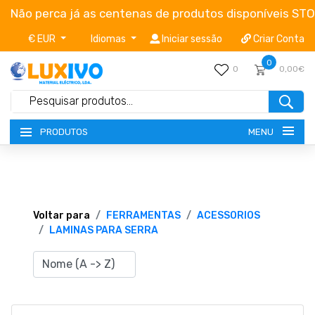
Não perca já as centenas de produtos disponíveis ST
€ EUR
Idiomas
Iniciar sessão
Criar Conta
0
0
0,00€
MENU
PRODUTOS
NOVIDADES
TERMOS E CONDIÇÕES
Voltar para
FERRAMENTAS
ACESSORIOS
LAMINAS PARA SERRA
CATÁLOGOS
CAMPANHAS