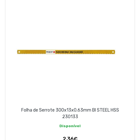
EMPRESA
CONTACTOS
263 710 898
geral@luxivo.pt
Folha de Serrote 300x13x0.63mm BI STEEL HSS
230133
Disponível
2,36€