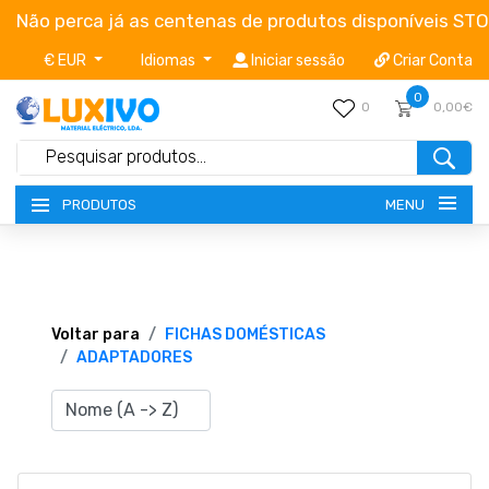
Não perca já as centenas de produtos disponíveis ST
€ EUR
Idiomas
Iniciar sessão
Criar Conta
0
0
0,00€
MENU
PRODUTOS
NOVIDADES
TERMOS E CONDIÇÕES
Voltar para
FICHAS DOMÉSTICAS
ADAPTADORES
CATÁLOGOS
CAMPANHAS