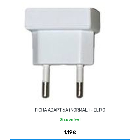
EMPRESA
CONTACTOS
263 710 898
geral@luxivo.pt
FICHA ADAPT.6A (NORMAL.) - EL170
Disponível
1,19€