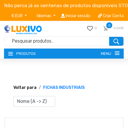
Não perca já as centenas de produtos disponíveis ST
€ EUR
Idiomas
Iniciar sessão
Criar Conta
0
0
0,00€
MENU
PRODUTOS
NOVIDADES
TERMOS E CONDIÇÕES
Voltar para
FICHAS INDUSTRIAIS
CATÁLOGOS
CAMPANHAS