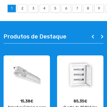
1
2
3
4
5
6
7
8
9
Produtos de Destaque
15,38€
85,35€