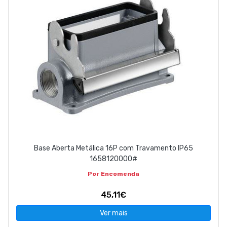
Base Aberta Metálica 16P com Travamento IP65
1658120000#
Por Encomenda
45,11€
Ver mais