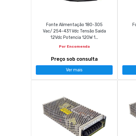
CONTACTOS
Fonte Alimentação 180-305
F
263 710 898
geral@luxivo.pt
Vac/ 254-431 Vdc Tensão Saida
12Vdc Potencia 120W 1...
Por Encomenda
Preço sob consulta
Ver mais