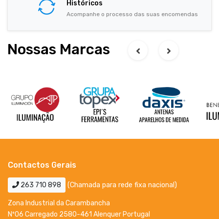
Históricos
Acompanhe o processo das suas encomendas
Nossas Marcas
Contactos Gerais
263 710 898
(Chamada para rede fixa nacional)
Zona Industrial da Carambancha
Nº06 Carregado 2580-461 Alenquer Portugal