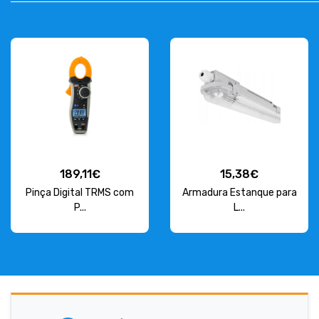
189,11€
15,38€
Pinça Digital TRMS com
Armadura Estanque para
P...
L...