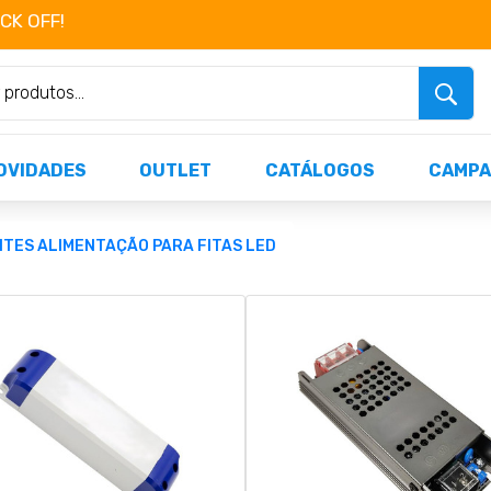
OCK OFF!
Não perca já as centenas de produtos dispo
OVIDADES
OUTLET
CATÁLOGOS
CAMPA
TES ALIMENTAÇÃO PARA FITAS LED