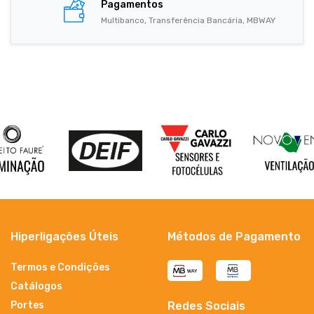
Pagamentos
Multibanco, Transferência Bancária, MBWAY
Hiperligações Úteis
Métodos de Pagamento
Termos e Condições
Catálogos
Portes
Redes Sociais