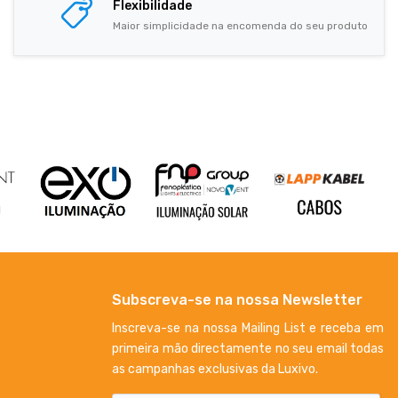
Flexibilidade
Maior simplicidade na encomenda do seu produto
Subscreva-se na nossa Newsletter
Inscreva-se na nossa Mailing List e receba em
primeira mão directamente no seu email todas
as campanhas exclusivas da Luxivo.