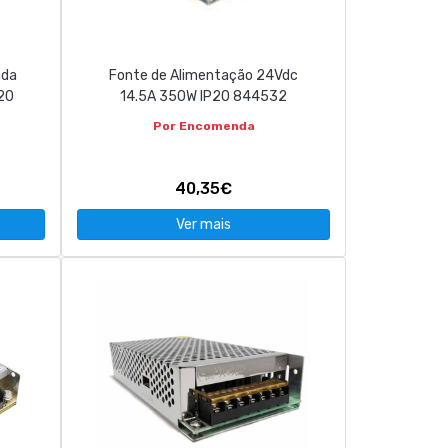
ada
Fonte de Alimentação 24Vdc
20
14.5A 350W IP20 844532
Por Encomenda
40,35€
Ver mais