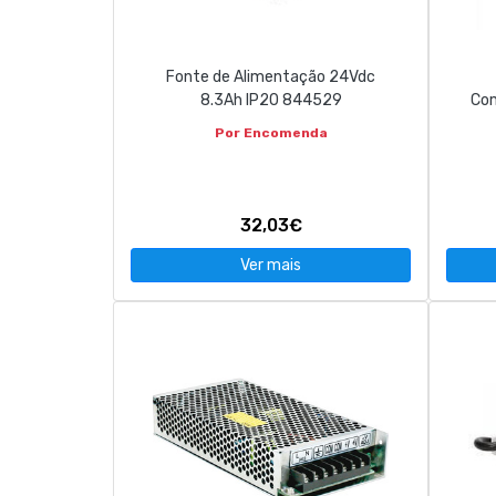
Fonte de Alimentação 24Vdc
8.3Ah IP20 844529
Com
Por Encomenda
32,03€
Ver mais