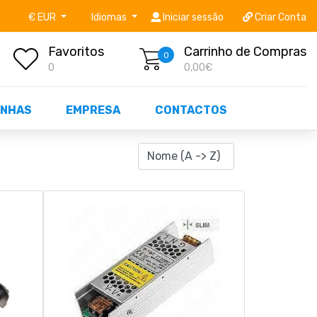
níveis STOCK OFF!
Não perca já as centenas de prod
€ EUR
Idiomas
Iniciar sessão
Criar Conta
Favoritos
Carrinho de Compras
0
0
0,00€
NHAS
EMPRESA
CONTACTOS