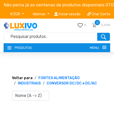
Não perca já as centenas de produtos disponíveis ST
€ EUR
Idiomas
Iniciar sessão
Criar Conta
0
0
0,00€
MENU
PRODUTOS
NOVIDADES
TERMOS E CONDIÇÕES
Voltar para
FONTES ALIMENTAÇÃO
INDUSTRIAIS
CONVERSOR DC/DC e DC/AC
CATÁLOGOS
CAMPANHAS