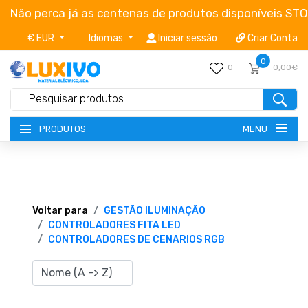
Não perca já as centenas de produtos disponíveis ST
€ EUR
Idiomas
Iniciar sessão
Criar Conta
0
0
0,00€
MENU
PRODUTOS
NOVIDADES
TERMOS E CONDIÇÕES
Voltar para
GESTÃO ILUMINAÇÃO
CONTROLADORES FITA LED
CONTROLADORES DE CENARIOS RGB
CATÁLOGOS
CAMPANHAS