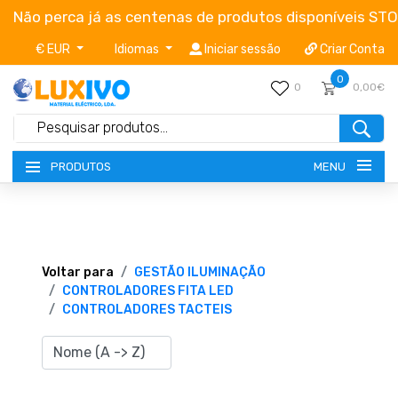
Não perca já as centenas de produtos disponíveis ST
€ EUR
Idiomas
Iniciar sessão
Criar Conta
0
0
0,00€
MENU
PRODUTOS
NOVIDADES
TERMOS E CONDIÇÕES
Voltar para
GESTÃO ILUMINAÇÃO
CONTROLADORES FITA LED
CONTROLADORES TACTEIS
CATÁLOGOS
CAMPANHAS